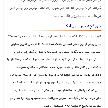
گارانتی‌کردن بهترین هتل‌های این شهر، ارائه‌دهنده بهترین و و لوکس‌ترین
تورها با خدمات متنوع و عالی می‌باشد.
تاریخچه تور سریلانکا
تاریخچه سریلانکا با شبه قاره هند بسیار در هم تنیده است.
حدود ۳۵۰۰۰
سال پیش اولین بقای انسانی یافت شده است که از معروفترین بقایای
انسانی، انسان بلانگودا است .این انسانها به عنوان شکارچیان میان
سنگی در غار ها زندگی می کردند، از غارهای مشهور که نخسین ساکنان را
داشته غار
باتادومالنا و غار فاهین است
. ساکنان باستانی سریلانکا
ودداها بوده اند که زیر مجموحه نژاد تیره پوستان قرار داشته اند.در قرن
دوازدهم میلادی بازرگانی در این کشور رونق فراوان داشت تا اینکه در
سال 1505 پرتغالی ها مناطق سواحلی را فتح کردند و بعد ها هلندی ها
جای پرتغالی ها را گرفتنند ،سپس سریلانکا مستعمره ی بریتانیا شد و در
نهایت در تاریخ 4 فوریه 1948 استقلال یافت.