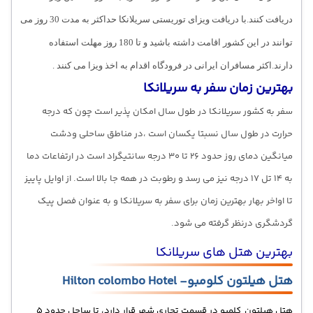
دریافت کنند.با دریافت ویزای توریستی سریلانکا حداکثر به مدت 30 روز می
توانند در این کشور اقامت داشته باشید و تا 180 روز مهلت استفاده
دارند.اکثر مسافران ایرانی در فرودگاه اقدام به اخذ ویزا می کنند .
بهترین زمان سفر به سریلانکا
سفر به کشور سریلانکا در طول سال امکان پذیر است چون که درجه
حرارت در طول سال نسبتا یکسان است ،در مناطق ساحلی ودشت
میانگین دمای روز حدود 26 تا 30 درجه سانتیگراد است در ارتفاعات دما
به 14 تل 17 درجه نیز می رسد و رطوبت در همه جا بالا است. از اوایل پاییز
تا اواخر بهار بهترین زمان برای سفر به سریلانکا و به عنوان فصل پیک
گردشگری درنظر گرفته می شود.
بهترین هتل های سریلانکا
هتل هیلتون کلومبو- Hilton colombo Hotel
هتل هیلتون کلمبو در قسمت تجاری شهر قرار دارد، تا ساحل حدود 5