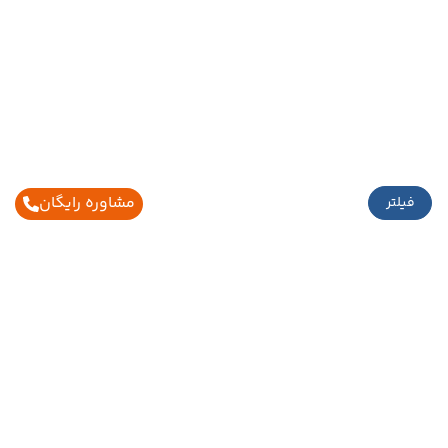
مشاوره رایگان
فیلتر
اطلاعات تماس
02188429005
02186027990