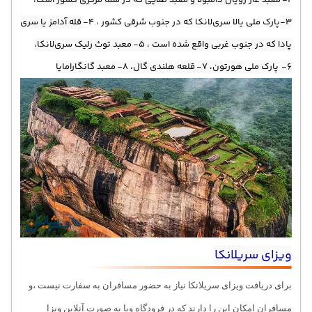
2- معبد غار رویال دامبولا و معبد طلایی که در شما مرکزی کشور است،
3-
پارک ملی یالا سری‌لانکا که در جنوب شرقی کشور ، 4-
قله آدامز یا سری
پادا که در جنوب غربی واقع شده است ، 5- معبد توث رلیک سری‌لانکا،
6- پارک ملی هورتون، 7- قلعه هلندی گال، 8- معبد گانگارامایا
ویزای سریلانکا
برای دریافت ویزای سریلانکا نیاز به حضور مسافران به سفارت نیست ،و
مسافران امکان این را دارند که در فرودگاه ویا به صورت آنلاین ویزا