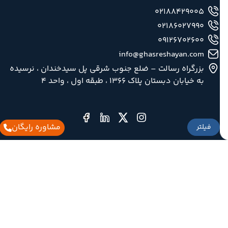
02188429005
02186027990
09126702600
info@ghasreshayan.com
بزرگراه رسالت – ضلع جنوب شرقی پل سیدخندان ، نرسیده
به خیابان دبستان پلاک ۱۳۶۶ ، طبقه اول ، واحد ۴
مشاوره رایگان
فیلتر
طلاعات مفید گردشگری
اطلاعات فرودگاه مهر آباد
اطلاعات فرودگاه امام خمینی
استعلام از ممنوع الخروج بودن
هت