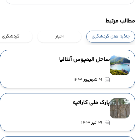
مطالب مرتبط
جاذبه های گردشگری
اخبار
گردشگری
ساحل الیمپوس آنتالیا
01 شهریور 1400
پارک ملی کاراتپه
09 تیر 1400