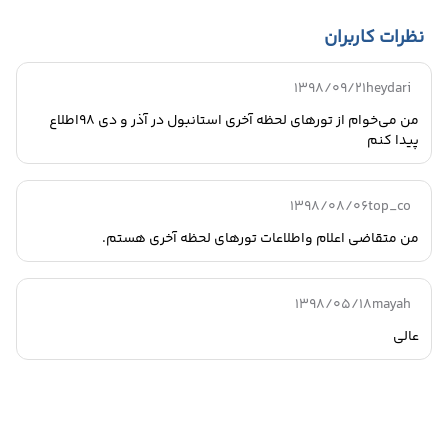
نظرات کاربران
1398/09/21
heydari
من می‌خوام از تورهای لحظه آخری استانبول در آذر و دی ۹۸اطلاع
پیدا کنم
1398/08/06
top_co
من متقاضى اعلام واطلاعات تورهاى لحظه آخرى هستم.
1398/05/18
mayah
عالی