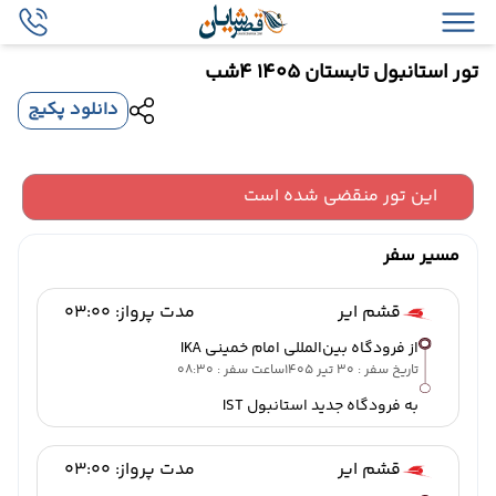
تور استانبول تابستان 1405 4شب
دانلود پکیج
این تور منقضی شده است
مسیر سفر
قشم ایر
مدت پرواز: 03:00
از فرودگاه بین‌المللی امام خمینی IKA
تاریخ سفر : 30 تیر 1405
ساعت سفر : 08:30
به فرودگاه جدید استانبول IST
قشم ایر
مدت پرواز: 03:00