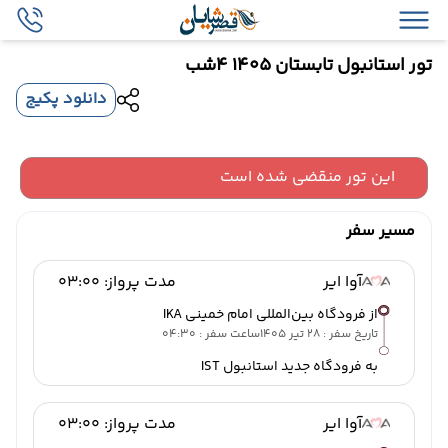
تور استانبول تابستان 1405 4شب
دانلود پکیج
این تور منقضی شده است
مسیر سفر
آوا ایر
مدت پرواز: 03:00
از فرودگاه بین‌المللی امام خمینی IKA
تاریخ سفر : 28 تیر 1405
ساعت سفر : 04:30
به فرودگاه جدید استانبول IST
آوا ایر
مدت پرواز: 03:00