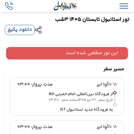
تور استانبول تابستان 1405 3شب
دانلود پکیج
این تور منقضی شده است
مسیر سفر
آوا ایر
مدت پرواز: 03:00
از فرودگاه بین‌المللی امام خمینی IKA
تاریخ سفر : 31 تیر 1405
ساعت سفر : 04:30
به فرودگاه جدید استانبول IST
آوا ایر
مدت پرواز: 03:00