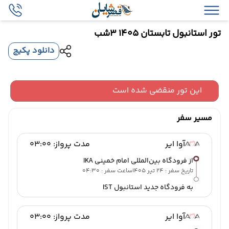
تور استانبول تابستان 1405 3شب
دانلود پکیج
این تور منقضی شده است
مسیر سفر
آوا ایر
مدت پرواز: 03:00
از فرودگاه بین‌المللی امام خمینی IKA
تاریخ سفر : 24 تیر 1405
ساعت سفر : 04:30
به فرودگاه جدید استانبول IST
آوا ایر
مدت پرواز: 03:00