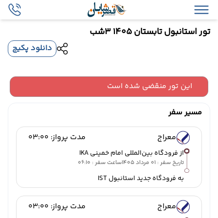
تور استانبول تابستان 1405 3شب
دانلود پکیج
این تور منقضی شده است
مسیر سفر
معراج
مدت پرواز: 03:00
از فرودگاه بین‌المللی امام خمینی IKA
تاریخ سفر : 01 مرداد 1405
ساعت سفر : 06:10
به فرودگاه جدید استانبول IST
معراج
مدت پرواز: 03:00