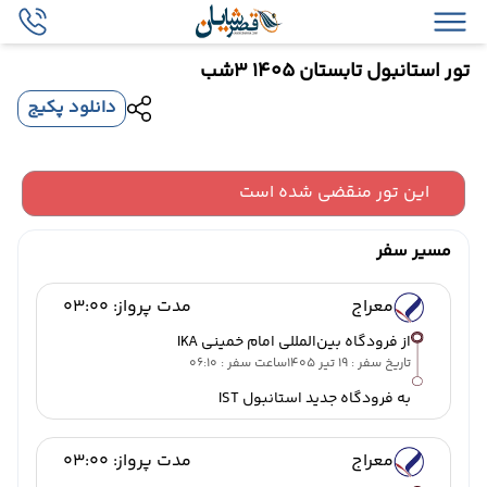
تور استانبول تابستان 1405 3شب
دانلود پکیج
این تور منقضی شده است
مسیر سفر
معراج
مدت پرواز: 03:00
از فرودگاه بین‌المللی امام خمینی IKA
تاریخ سفر : 19 تیر 1405
ساعت سفر : 06:10
به فرودگاه جدید استانبول IST
معراج
مدت پرواز: 03:00