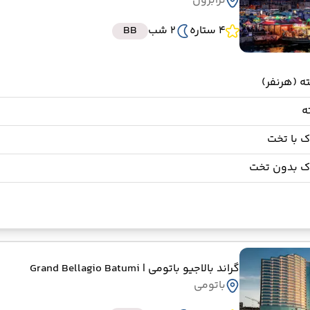
ترابزون
4 ستاره
2 شب
BB
 با تخت
ک بدون تخت
گراند بالاجیو باتومی
| Grand Bellagio Batumi
باتومی