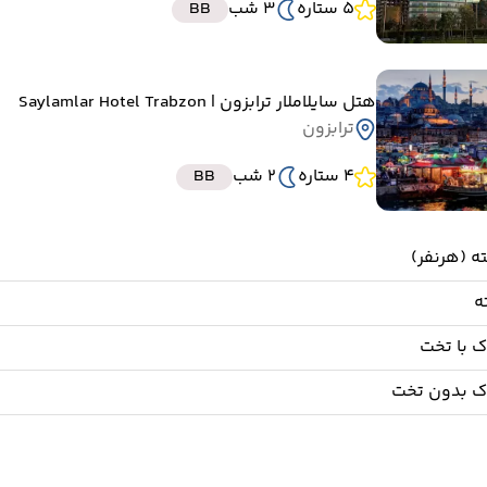
5 ستاره
3 شب
BB
هتل سایلاملار ترابزون
| Saylamlar Hotel Trabzon
ترابزون
4 ستاره
2 شب
BB
 با تخت
ک بدون تخت