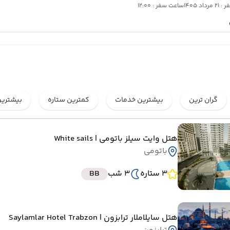
رداد 1405
ساعت سفر : 12:00
گران ترین
بیشترین خدمات
کمترین ستاره
بیشترین
هتل وایت سیلز باتومی
| White sails
باتومی
3 ستاره
3 شب
BB
هتل سایلاملار ترابزون
| Saylamlar Hotel Trabzon