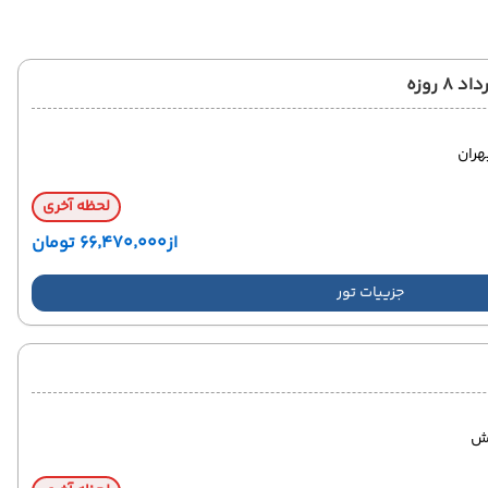
 روزه
ران
لحظه آخری
از
۶۶٬۴۷۰٬۰۰۰ تومان
جزییات تور
ش