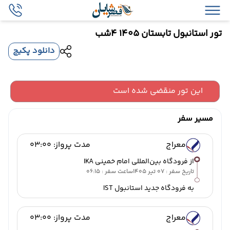
تور استانبول تابستان 1405 4شب
دانلود پکیج
این تور منقضی شده است
مسیر سفر
معراج
مدت پرواز: 03:00
از فرودگاه بین‌المللی امام خمینی IKA
تاریخ سفر : 07 تیر 1405
ساعت سفر : 06:15
به فرودگاه جدید استانبول IST
معراج
مدت پرواز: 03:00