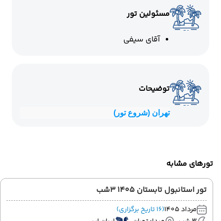
مسئولین تور
آقای سیفی
توضیحات
تهران (شروع تور)
تورهای مشابه
تور استانبول تابستان 1405 3شب
مرداد 1405
(16 تاریخ برگزاری)