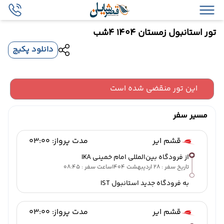
تور استانبول زمستان 1404 4شب
دانلود پکیج
این تور منقضی شده است
مسیر سفر
قشم ایر
مدت پرواز: 03:00
از فرودگاه بین‌المللی امام خمینی IKA
تاریخ سفر : 28 اردیبهشت 1404
ساعت سفر : 08:45
به فرودگاه جدید استانبول IST
قشم ایر
مدت پرواز: 03:00