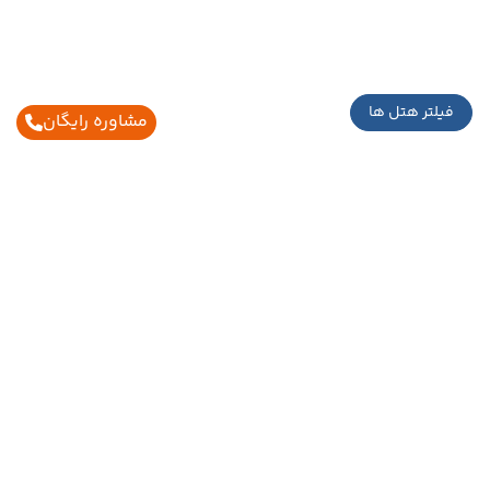
فیلتر هتل ها
مشاوره رایگان
اطلاعات تماس
02188429005
02186027990
09126702600
info@ghasreshayan.com
بزرگراه رسالت – ضلع جنوب شرقی پل سیدخندان ، نرسیده
به خیابان دبستان پلاک ۱۳۶۶ ، طبقه اول ، واحد ۴