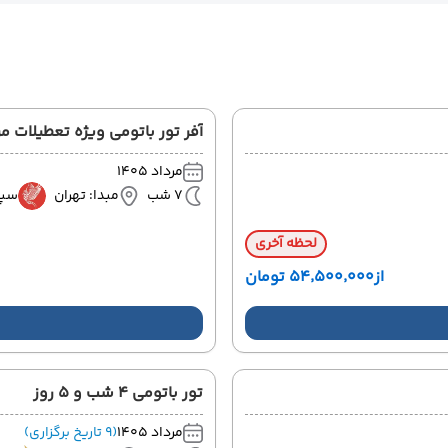
آفر تور باتومی ویژه تعطیلات مرداد 8
مرداد 1405
7 شب
مبدا: تهران
سپه
لحظه آخری
از
۵۴٬۵۰۰٬۰۰۰ تومان
تور باتومی 4 شب و 5 روز
مرداد 1405
(9 تاریخ برگزاری)