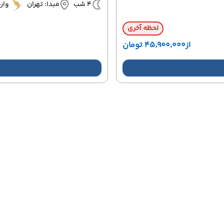
4 شب
مبدا: تهران
وار
لحظه آخری
از
۴۵٬۹۰۰٬۰۰۰ تومان