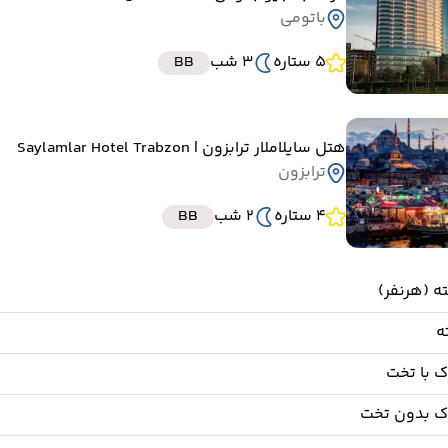
باتومی
5 ستاره
3 شب
BB
هتل سایلاملار ترابزون
| Saylamlar Hotel Trabzon
ترابزون
4 ستاره
2 شب
BB
 با تخت
ک بدون تخت