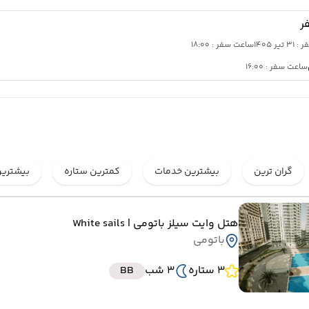
ر
تیر 1405
ساعت سفر : 18:00
ساعت سفر : 16:00
گران ترین
بیشترین خدمات
کمترین ستاره
بیشترین
هتل وایت سیلز باتومی
| White sails
باتومی
3 ستاره
3 شب
BB