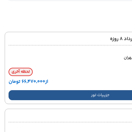
 روزه
ران
لحظه آخری
از
۶۶٬۴۷۰٬۰۰۰ تومان
جزییات تور