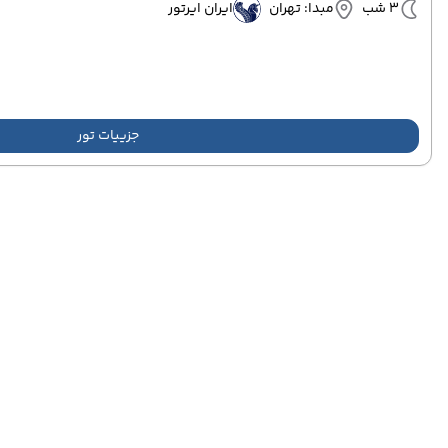
3 شب
مبدا: تهران
ایران ایرتور
جزییات تور