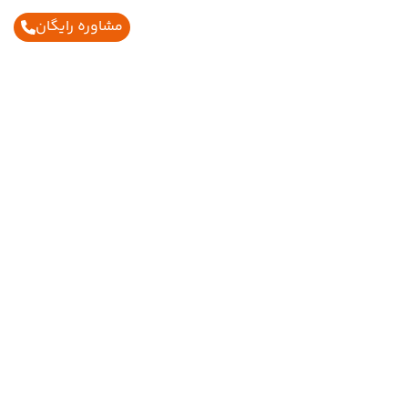
مشاوره رایگان
اطلاعات تماس
02188429005
02186027990
09126702600
info@ghasreshayan.com
بزرگراه رسالت – ضلع جنوب شرقی پل سیدخندان ، نرسیده
به خیابان دبستان پلاک ۱۳۶۶ ، طبقه اول ، واحد ۴