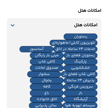
امکانات هتل
امکانات هتل
رستوران
تلویزیون کابلی/ماهواره‌ای
خدمات 24 ساعته در اتاق
آسانسور
رستوران فضای باز
مینی بار رایگان
پارکینگ
کافی شاپ
خشکشویی
صندوق امانات
کافی شاپ فضای باز
سشوار
پذیرش 24 ساعته
یخچال
سرویس فرنگی
کافه
بار
باغ
آرایشگاه
اتاق خانواده
سیستم تهویه هوا
سالن پذیرایی