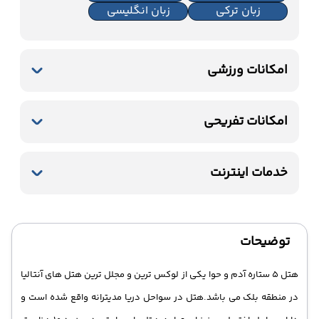
زبان ترکی
زبان انگلیسی
امکانات ورزشی
استخر سرباز
جکوزی
باشگاه بدنسازی
استخر سرپوشیده
امکانات تفریحی
تنیس
ساحل اختصاصی
پارک آبی
سونا
بیلیارد
خدمات اینترنت
ساحل
زمین بازی
اینترنت بیسیم رایگان در لابی
اینترنت بیسیم رایگان در اتاقها
توضیحات
هتل 5 ستاره آدم و حوا یکی از لوکس ترین و مجلل ترین هتل های آنتالیا
در منطقه بلک می باشد.هتل در سواحل دریا مدیترانه واقع شده است و