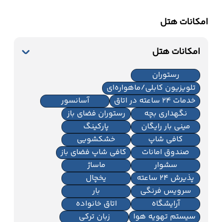
امکانات هتل
امکانات هتل
رستوران
تلویزیون کابلی/ماهواره‌ای
خدمات 24 ساعته در اتاق
آسانسور
نگهداری بچه
رستوران فضای باز
مینی بار رایگان
پارکینگ
کافی شاپ
خشکشویی
صندوق امانات
کافی شاپ فضای باز
سشوار
ماساژ
پذیرش 24 ساعته
یخچال
سرویس فرنگی
بار
آرایشگاه
اتاق خانواده
سیستم تهویه هوا
زبان ترکی