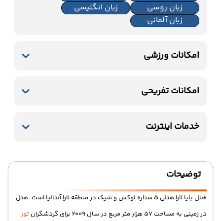
زبان روسی
زبان انگلیسی
زبان آلمانی
امکانات ورزشی
استخر سرباز
ورزش های آبی (غیر موتوری)
امکانات تفریحی
باشگاه بدنسازی
تنیس
ساحل اختصاصی
پارک آبی
بیلیارد
خدمات اینترنت
اینترنت بیسیم رایگان در لابی
اینترنت بیسیم رایگان در اتاقها
توضیحات
هتل بایا لارا هتلی 5 ستاره لوکس و شیک در منطقه لارا آنتالیا است .هتل
در زمینی به مساحت 57 هزار متر مربع در سال 2009 برای گردشگران
تور