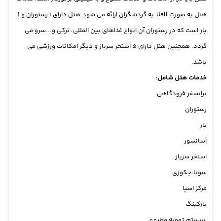
هتل به صورت Uall به گردشگران ارائه می شود.هتل دارای 1 رستوران و 1
بار است که در رستوران آن انواع غذاهای بین المللی، ترکی و...سرو می
گردد. همچنین هتل دارای 5 استخر سرباز و دیگر امکانات ورزشی می
باشد.
خدمات هتل شامل:
ترانسفر فرودگاهی
رستوران
بار
آسانسور
استخر سرباز
سونا،جکوزی
مرکز اسپا
پارکینگ
سیستم تهویه مطبوع