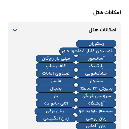
امکانات هتل
امکانات هتل
رستوران
تلویزیون کابلی/ماهواره‌ای
آسانسور
مینی بار رایگان
پارکینگ
کافی شاپ
خشکشویی
صندوق امانات
سشوار
ماساژ
پذیرش 24 ساعته
یخچال
سرویس فرنگی
بار
آرایشگاه
اتاق خانواده
سیستم تهویه هوا
زبان ترکی
زبان روسی
زبان انگلیسی
زبان آلمانی