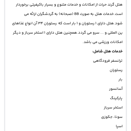
هتل گرند حیات از امکانات و خدمات متنوع و بسیار باکیفیتی برخوردار
است.
خدمات هتل به صورت BB (صبحانه) به گردشگران ارائه می
شود.هتل دارای 1 رستوران و 1 بار است که رستوران 34 آن انواع غذاهای
ین المللی و ... سرو می گردد.همچنین هتل دارای 1 استخر سرباز و دیگر
امکانات ورزشی می باشد.
خدمات هتل شامل:
ترانسفر فرودگاهی
رستوران
بار
آسانسور
پارکینگ
استخر سرباز
سونا، جکوزی
اسپا