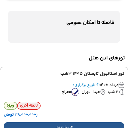
فاصله تا امکان عمومی
تورهای این هتل
تور استانبول تابستان 1405 3شب
مرداد 1405
(6 تاریخ برگزاری)
3 شب
مبدا: تهران
معراج
لحظه آخری
ویژه
از
۳۸٬۰۰۰٬۰۰۰ تومان
جزییات تور