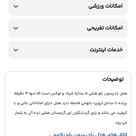
امکانات ورزشی
استخر سرباز
باشگاه بدنسازی
استخر سرپوشیده
امکانات تفریحی
سونا
بیلیارد
خدمات اینترنت
اینترنت بیسیم رایگان در لابی
اینترنت بیسیم رایگان در اتاقها
توضیحات
هتل رادیسون بلو هتلی 5 ستاره شیک و لوکس است که تنها 3 دقیقه
پیاده تا ساحل ایوریا باتومی فاصله دارد.هتل دارای امکاتاتی عالی و با
کیفیت می باشد و برای گردشگران تور گرجستان هتلی ایده آل به شمار
می رود.
اتاق های هتل رادیسون بلو باتومی