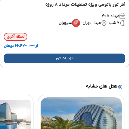
آفر تور باتومی ویژه تعطیلات مرداد 8 روزه
مرداد 1405
7 شب
مبدا: تهران
سپهران
لحظه آخری
از
۶۶٬۴۷۰٬۰۰۰ تومان
جزییات تور
هتل های مشابه