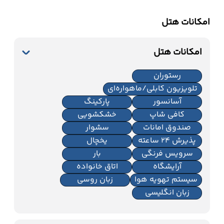
امکانات هتل
امکانات هتل
رستوران
تلویزیون کابلی/ماهواره‌ای
آسانسور
پارکینگ
کافی شاپ
خشکشویی
صندوق امانات
سشوار
پذیرش 24 ساعته
یخچال
سرویس فرنگی
بار
آرایشگاه
اتاق خانواده
سیستم تهویه هوا
زبان روسی
زبان انگلیسی