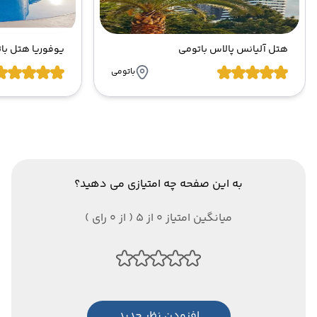
هتل آلیانس پالاس باتومی
یوفوریا هتل با
باتومی
به این صفحه چه امتیازی می دهید؟
میانگین امتیاز 0 از 5 ( از 0 رای )
افزودن نظر جدید