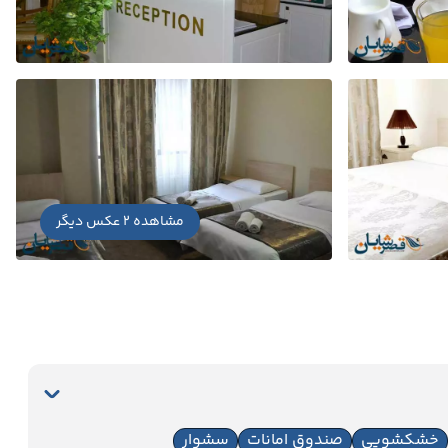
مشاهده 2 عکس دیگر
خشکشویی
صندوق امانات
سشوار