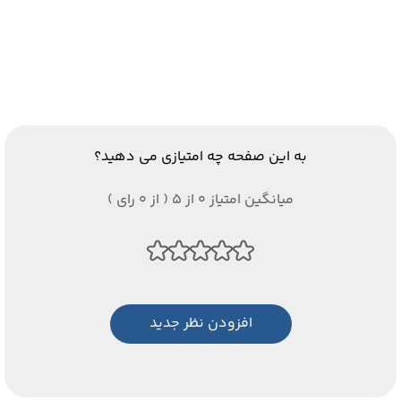
به این صفحه چه امتیازی می دهید؟
میانگین امتیاز 0 از 5 ( از 0 رای )
افزودن نظر جدید