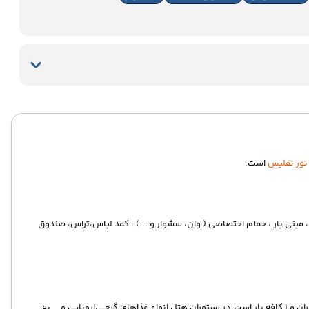
تور تفلیس
است.
ای ، مینی بار ، حمام اختصاصی ( وان، سشوار و ...) ، کمد لباس،تراس، صندوق
هتل جی ان جی دارای امکانات و خدمات رفاهی معمولی است.خدمات هتل به صورت صبحانه بوفه (BB) به گردشگران ارائه می شود. این هتل در مجموع داری 1 رستوران و 1 کافه بار است.در رستوران هتل انواع غذاهای گرجی،اروپایی و ...به