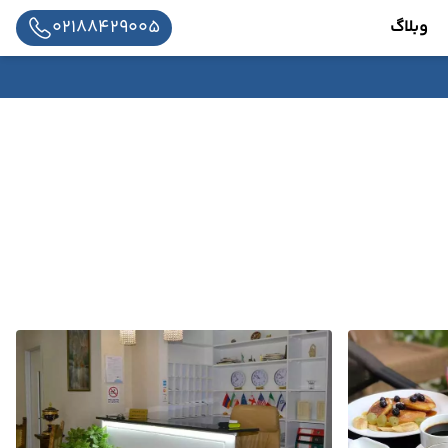
02188429005
وبلاگ