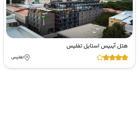
هتل آیبیس استایل تفلیس
تفلیس