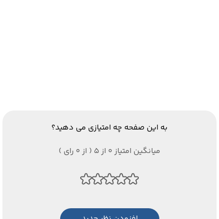
به این صفحه چه امتیازی می دهید؟
میانگین امتیاز 0 از 5 ( از 0 رای )
افزودن نظر جدید