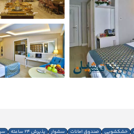
خشکشویی
صندوق امانات
سشوار
پذیرش 24 ساعته
سر