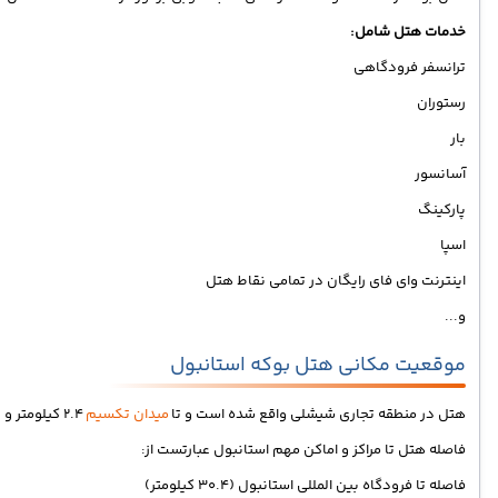
خدمات هتل شامل:
ترانسفر فرودگاهی
رستوران
بار
آسانسور
پارکینگ
اسپا
اینترنت وای فای رایگان در تمامی نقاط هتل
و...
موقعیت مکانی هتل بوکه استانبول
هتل در منطقه تجاری شیشلی واقع شده است و تا
میدان تکسیم
2.4 کیلومتر و تا ایستگاه مترو عثمان بی 450 متر فاصله دارد.
فاصله هتل تا مراکز و اماکن مهم استانبول عبارتست از:
فاصله تا فرودگاه بین المللی استانبول (30.4 کیلومتر)