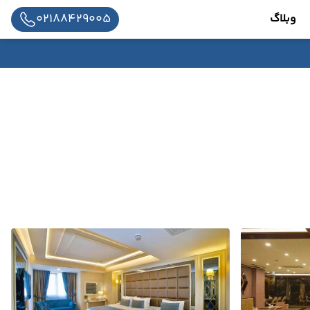
02188429005
وبلاگ