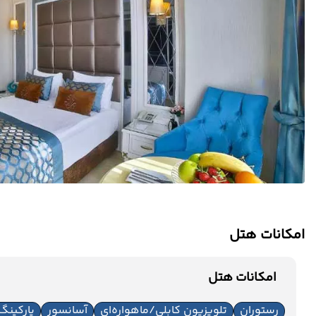
امکانات هتل
امکانات هتل
رستوران
تلویزیون کابلی/ماهواره‌ای
آسانسور
پارکینگ