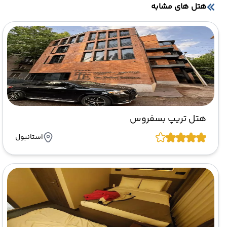
هتل های مشابه
هتل تریپ بسفروس
استانبول