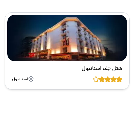
هتل جف استانبول
استانبول