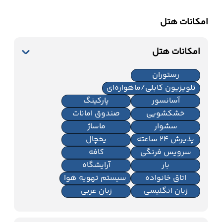
امکانات هتل
امکانات هتل
رستوران
تلویزیون کابلی/ماهواره‌ای
آسانسور
پارکینگ
خشکشویی
صندوق امانات
سشوار
ماساژ
پذیرش 24 ساعته
یخچال
سرویس فرنگی
کافه
بار
آرایشگاه
اتاق خانواده
سیستم تهویه هوا
زبان انگلیسی
زبان عربی