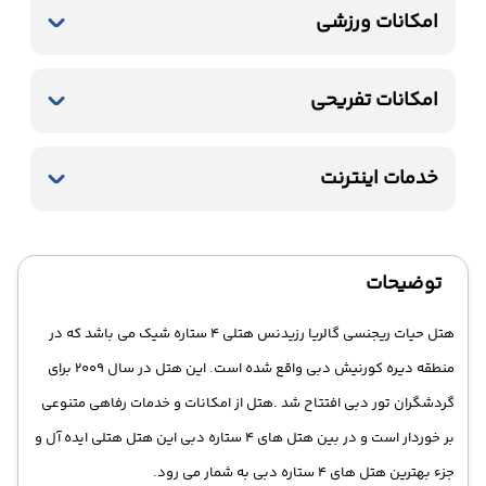
امکانات ورزشی
استخر سرباز
جکوزی
باشگاه بدنسازی
امکانات تفریحی
سونا
بیلیارد
خدمات اینترنت
اینترنت بیسیم رایگان در لابی
اینترنت بیسیم رایگان در اتاقها
توضیحات
هتل حیات ریجنسی گالریا رزیدنس هتلی 4 ستاره شیک می باشد که در
منطقه دیره کورنیش دبی واقع شده است. این هتل در سال 2009 برای
گردشگران تور دبی افتتاح شد .هتل از امکانات و خدمات رفاهی متنوعی
بر خوردار است و در بین هتل های 4 ستاره دبی این هتل هتلی ایده آل و
جزء بهترین هتل های 4 ستاره دبی به شمار می رود.