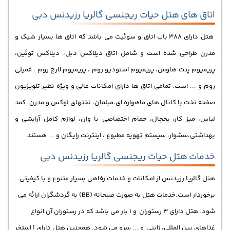
اتاق های هتل حیات ریجنسی گالریا رزیدنس دبی
هتل دارای 388 باب اتاق و سوئیت می باشد که اتاق ها بسیار شیک و
مدرن طراحی شده است و شامل اتاق دیلاکس دبل، دیلاکس توئین،
پریمیوم پنت هاوس، پریمیوم استودیو روم ، پریمیوم لارج روم ، فمیلی
روم و ... است. تمامی اتاق ها دارای امکانات عالی و ویژه نظیر
تلویزیون
صفحه تخت با کانال های ماهواره ای،مبلمان، تختهای لوکس و مدرن، کمد
لباس، میز کار،
یخچال، حمام اختصاصی با وان، لوازم کامل آرایشی و
بهداشتی،سشوار، سیستم تهویه مطبوع ، اینترنت رایگان و ... هستند.
خدمات هتل حیات ریجنسی گالریا رزیدنس دبی
هتل گالریا رزیدنس از امکانات و خدمات رفاهی بسیار متنوع و با کیفیتی
برخوردار است.
خدمات هتل به صورت صبحانه (BB) به گردشگران ارائه می
شود. هتل دارای 3 رستوران و 1 بار می باشد که در رستوران آن انواع
غذاهای بین المللی، ژاپنی و ... سرو می شود. همچنین هتل دارای 1 استخر