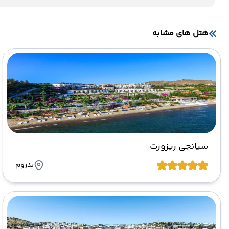
هتل های مشابه
سیانجی ریزورت
بدروم