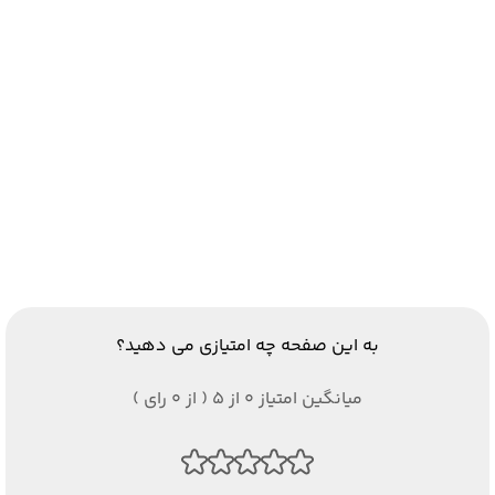
به این صفحه چه امتیازی می دهید؟
میانگین امتیاز 0 از 5 ( از 0 رای )