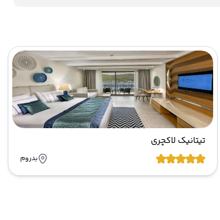
تیتانیک لاکچری
بدروم