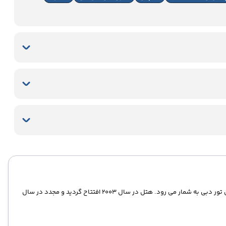
هتل گرند حیات یکی از هتل های 5 ستاره لوکس و شیک در منطقه شیخ زائد دبی است . این هتل جزء هتل های 5 ستاره با کیفیت و با امکانات عالی برای گردشگران تور دبی به شمار می رود. هتل در سال 2003 افتتاح گردید و مجدد در سال