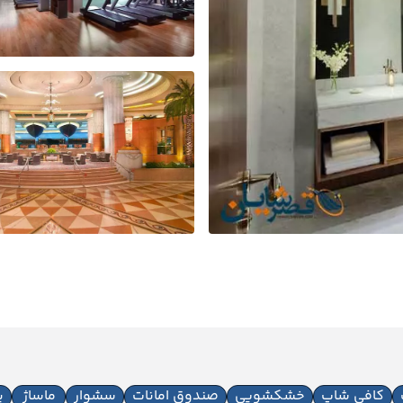
کافی شاپ
خشکشویی
صندوق امانات
سشوار
ماساژ
پذ