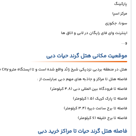
پارکینگ
مرکز اسپا
سونا، جکوزی
اینترنت وای فای رایگان در لابی و اتاق ها
و...
موقعیت مکانی هتل گرند حیات دبی
هتل در منطقه بردبی نزدیکی شیخ زائد واقع شده است و تا ایستگاه مترو Healthcare City تنها 600 متر و تا رودخانه کریک دبی 100 متر فاصله دارد.
فاصله هتل تا مراکز و جاذبه های مهم دبی عبارتست از :
فاصله تا فرودگاه بین المللی دبی (4.8 کیلومتر)
فاصله تا پارک کریک (1.5 کیلومتر)
فاصله تا برج ساعت دیره (3.4 کیلومتر)
فاصله تا برج خلیفه (6 کیلومتر)
فاصله هتل گرند حیات تا مراکز خرید دبی