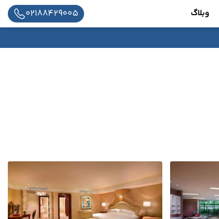
02188429005
وبلاگ