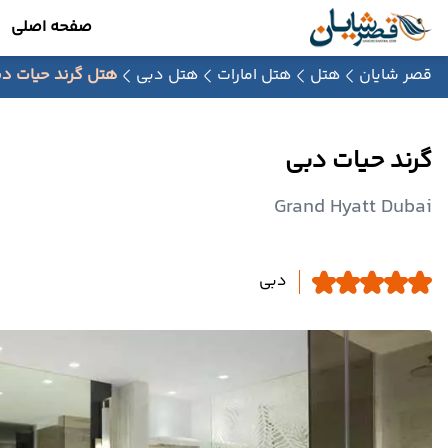
صفحه اصلی
قصر شایان
هتل
هتل امارات
هتل دبی
هتل گرند حیات د
گرند حیات دبی
Grand Hyatt Dubai
دبی