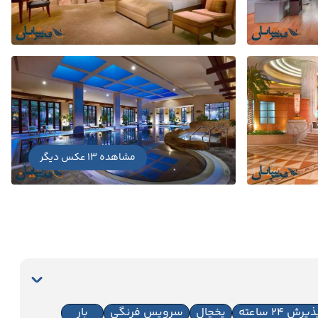
مشاهده 13 عکس دیگر
یرش 24 ساعته
یخچال
سرویس فرنگی
بار