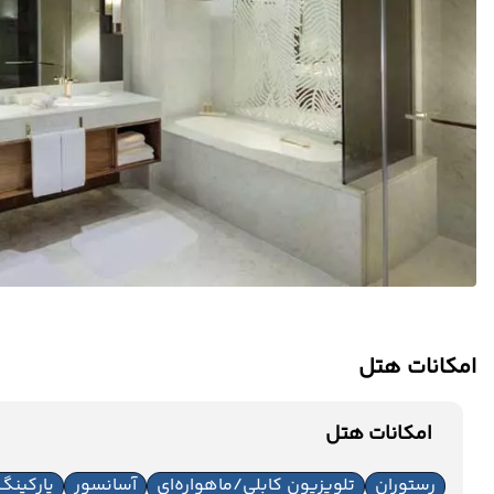
امکانات هتل
امکانات هتل
رستوران
تلویزیون کابلی/ماهواره‌ای
آسانسور
پارکینگ