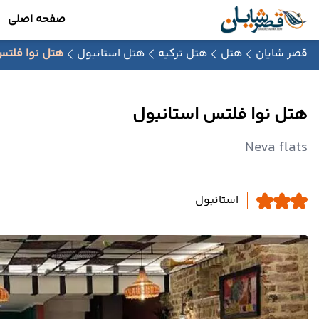
صفحه اصلی
قصر شایان
هتل
هتل ترکیه
هتل استانبول
هتل نوا فلتس
هتل نوا فلتس استانبول
Neva flats
استانبول