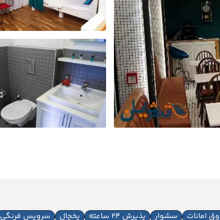
ق امانات
سشوار
پذیرش 24 ساعته
یخچال
سرویس فرنگی