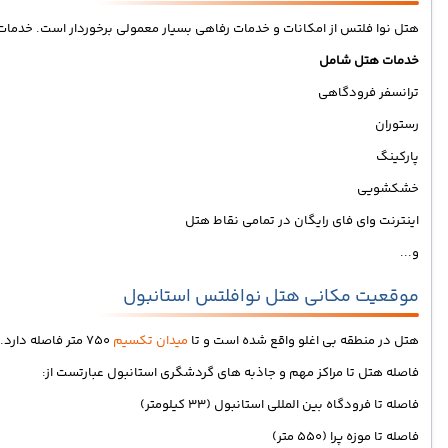
هتل نوا فلتس از امکانات و خدمات رفاهی بسیار معمولی برخوردار است. خدمات هتل به صورت صبحانه (BB) به گردشگران ارائه می گردد. هتل 
خدمات هتل شامل
ترانسفر فرودگاهی
رستوران
پارکینگ
خشکشویی
اینترنت وای فای رایگان در تمامی نقاط هتل
و...
موقعیت مکانی هتل نوافلتس استانبول
هتل در منطقه بی اغلو واقع شده است و تا
میدان تکسیم
750 متر فاصله دارد.
فاصله هتل تا مراکز مهم و جاذبه های گردشگری استانبول عبارتست از:
فاصله تا فرودگاه بین المللی استانبول (33 کیلومتر)
فاصله تا موزه پرا (550 متر)