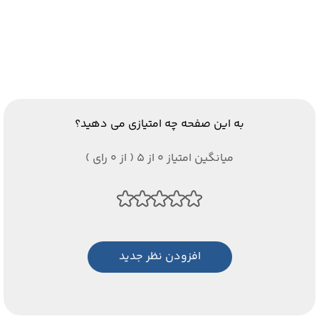
به این صفحه چه امتیازی می دهید؟
میانگین امتیاز 0 از 5 ( از 0 رای )
افزودن نظر جدید