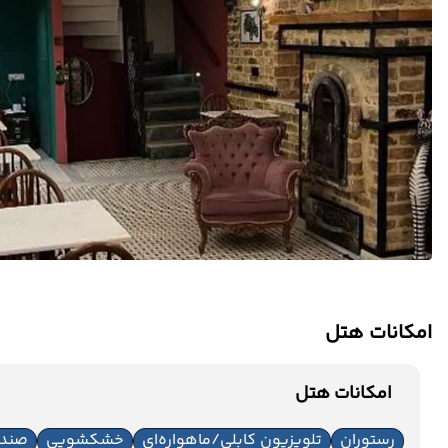
امکانات هتل
امکانات هتل
رستوران
تلویزیون کابلی/ماهواره‌ای
خشکشویی
صندو