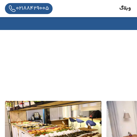
02188429005
وبلاگ