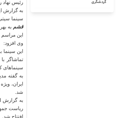
گردشگری
رئیس نهاد ر
به گزارش ای
سینما سیتی سنتر ۲ همزمان با شب ولادت حضرت فاطمه (س)، گرامیداشت
قشم
به بهر
این مراسم 
وی افزود:
سینماهای کش
به گفته مد
ایران، ویژه
شد.
ریاست جمهو
افتتاح شد.