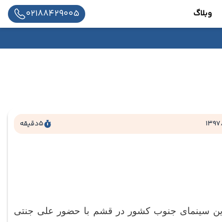
02188429005
وبلاگ
1397
5
دقیقه
ترین سینمای جنوب کشور در قشم با حضور علی جنتی