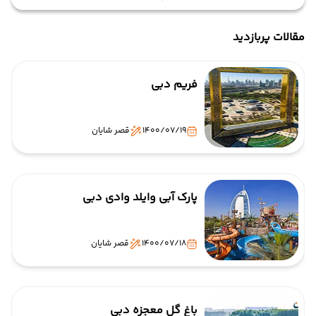
مقالات پربازدید
فریم دبی
1400/07/19
قصر شایان
پارک آبی وایلد وادی دبی
1400/07/18
قصر شایان
باغ گل معجزه دبی