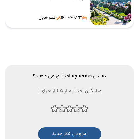
1400/06/23
قصر شایان
به این صفحه چه امتیازی می دهید؟
میانگین امتیاز 0 از 5 ( از 0 رای )
افزودن نظر جدید