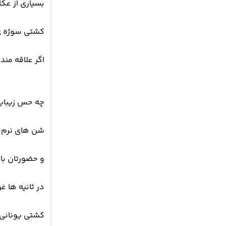
بسیاری از عک
کشتی سوژه ی 
اگر علاقه من
چه حس زیبایی
شن های نرم زی
و حضورتان با
در ثانیه ها غ
کشتی یونانی 