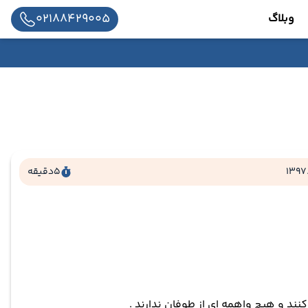
02188429005
وبلاگ
1397
5
دقیقه
د و هیچ واهمه ای از طوفان ندارند .