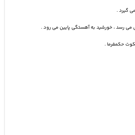
ی گیرد .
 می رسد ، خورشید به آهستگی پایین می رود .
کوت حکمفرما .