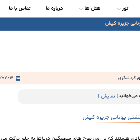
تور
هتل ها
درباره ما
تماس با ما
انی جزیره کیش
ی گردشگری
/07/16
می‌خوانید
[ نمایش ]
تی یونانی جزیره کیش
دی هستند که بر روی موج های سهمگین دریاها به جلو حرکت می کنن