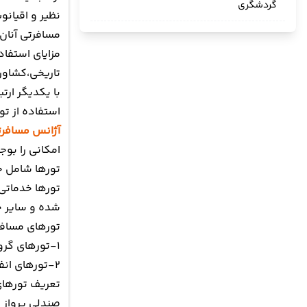
گردشگری
نظیر و اقیان
مسافرتی آنان
مزایای استفاد
تاریخی،کشاورز
با یکدیگر ار
استفاده از تو
آژانس مسافر
امکانی را بوج
تورها شامل چ
تورها خدماتی 
شده و سایر خد
تورهای مسافر
۱-تورهای گروهی (بسته).
۲-تورهای انفرادی (باز).
تعریف تورهای
صندلی پرواز خ