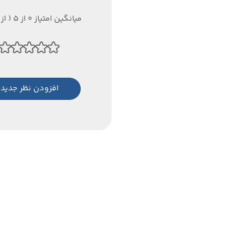
میانگین امتیاز 0 از 5 ( از 0 رای )
افزودن نظر جدید