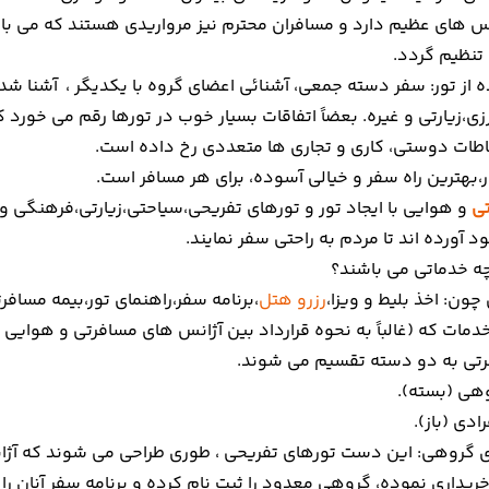
وس های عظیم دارد و مسافران محترم نیز مرواریدی هستند که می 
 تنظیم گردد.
ه از تور: سفر دسته جمعی، آشنائی اعضای گروه با یکدیگر ، آشنا ش
ی،زیارتی و غیره. بعضاً اتفاقات بسیار خوب در تورها رقم می خورد ک
تباطات دوستی، کاری و تجاری ها متعددی رخ داده است.
ر،بهترین راه سفر و خیالی آسوده، برای هر مسافر است.
تی
و هوایی با ایجاد تور و تورهای تفریحی،سیاحتی،زیارتی،فرهنگی
ود آورده اند تا مردم به راحتی سفر نمایند.
ه خدماتی می باشند؟
چون: اخذ بلیط و ویزا،
رزرو هتل
،برنامه سفر،راهنمای تور،بیمه مس
مات که (غالباً به نحوه قرارداد بین آژانس های مسافرتی و هوایی 
تی به دو دسته تقسیم می شوند.
 گروهی: این دست تورهای تفریحی ، طوری طراحی می شوند که آژان
ریداری نموده، گروهی معدود را ثبت نام کرده و برنامه سفر آنان را ت