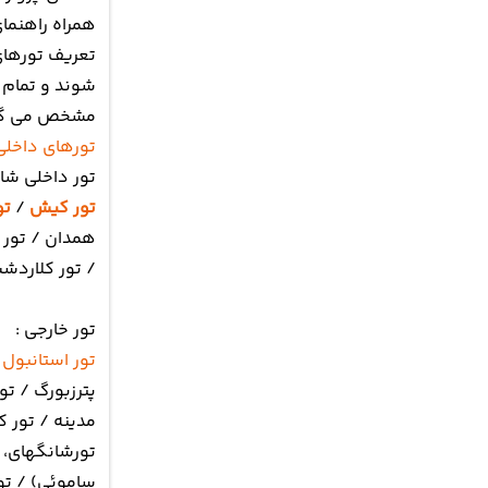
همراه راهنما
تعریف تورهای 
شوند و تمام 
مشخص می گر
تورهای داخلی
تور داخلی شام
تور کیش
/
تو
همدان / تور ا
/ تور کلاردشت
تور خارجی :
تور استانبول
/
پترزبورگ / تور
مدینه / تور ک
تورشانگهای، ت
ساموئی) / تور