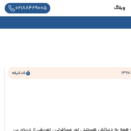
02188429005
وبلاگ
1397
5
دقیقه
همه به دنبالش هستند ، تور مسافرتی ، تعریفی از دریای بی