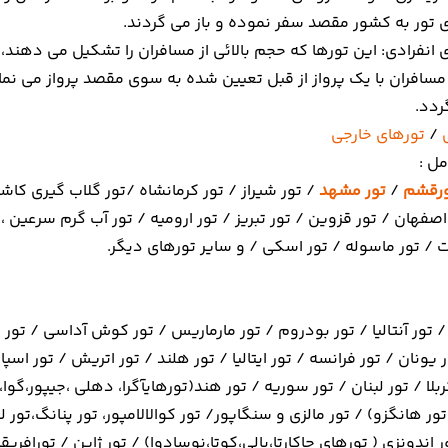
ی تور به کشور مقصد سفر نموده و باز می گردند.
انفرادی: این تورها که حجم بالائی از مسافران را تشکیل می دهند،
مسافران با یک پرواز از قبل تعیین شده به سوی مقصد پرواز می نما
دد.
/
تورهای خارجی
ل :
رقشم
/
تور مشهد
/ تور شیراز / تور کرمانشاه /تور گلاب گیری کاشان
صفهان / تور قزوین / تور تبریز / تور ارومیه / تور آب گرم سرعین ،
 / تور ماسوله / تور اسکی / و سایر تورهای دیگر.
 تور آنتالیا / تور بودروم / تور مارماریس / تور کوش آداسی / تور 
 یونان / تور فرانسه / تور ایتالیا / تور هلند / تور اتریش / تور اسپ
ربلا / تور لبنان / تور سوریه / تور هند(تورهایآگرا، دهلی ،جیپور،گو
ور هانگزو) / تور مالزی و سنگاپور/ تور کوالالامپور، تور پنانگ،تور ل
 اندونزی ( تورهای جاکارتا،بالی،کوتا،نوسادوا) / تور ژاپن / تورافریق