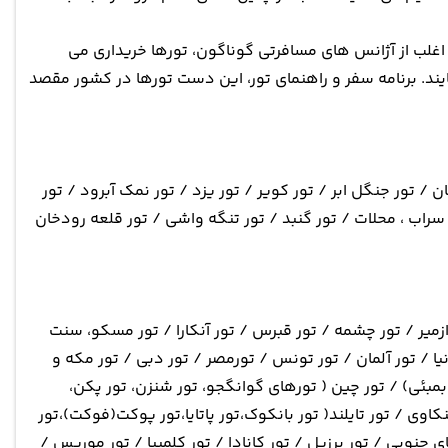
 اغلب از آژانس های مسافرتی گوناگون، تورها خریداری می
یند. برنامه سفر و راهنمای تور، این دست تورها در کشور مقصد
 / تور جنگل ابر / تور کویر / تور یزد / تور نمک آبرود / تور
 سراب ، محلات / تور گنبد / تور تنگه واشی / تور قلعه رودخان
ازمیر / تور چشمه / تور قبرس / تور آنکارا / تور مسکو، سنت
انیا / تور آلمان / تور تونس / تورمصر / تور دبی / تور مکه و
ا،بمبئی) / تور چین ( تورهای گوانگجو، تور شنزن، تور پکن،
نکاوی / تور تایلند( تور بانکوک،تور پاتایا،تور پوکت(فوکت)،تور
ای جنوبی / تور برزیل / تور کانادا / تور کلمبیا / تور موریس /