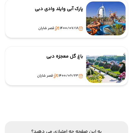
پارک آبی وایلد وادی دبی
1400/07/18
قصر شایان
باغ گل معجزه دبی
1400/06/23
قصر شایان
به این صفحه چه امتیازی می دهید؟