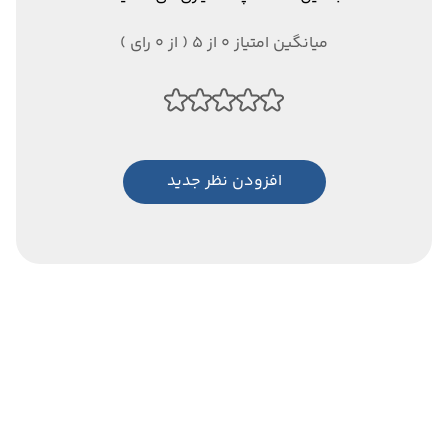
میانگین امتیاز 0 از 5 ( از 0 رای )
افزودن نظر جدید