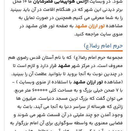
شود. در وبسایت
آژانس هواپیمایی قصرشایان
ما 10 محل
برتر دیدنی این شهر که در هنگلام اقامت در آن باید ببینید
را به شما معرفی می کنیم.همچنین در صورت تمایل به
مشاهده
تور ارزان مشهد
به صفحه تور های مشهد در
منوی سایت مراجعه کنید.
حرم امام رضا(ع)
مجموعه حرم امام رضا(ع) که با نام آستان قدس رضوی هم
معروف است، در مرکز شهر
مشهد
قرار دارد و لازم است تا
در چندین نوبت به آنجا بروید تا بتوانید عظمت آن را ببینید.
(مشاهده
تور ارزان مشهد
با استفاده از منوی وبسایت ) -
با 7 صحن خیلی بزرگ و به مساحت کلی 600000 متر مربع،
می توان گفت که بزرگ ترین مسجد دنیاست. میلیون ها
زائری که هرساله از سراسر دنیا به آنجا می آیند، باعث به
وجود آمدن جو چند ملیتی در آن قسمت شهر می شوند و
فضایی معنوی به واسطه سوگواری برای آن امام بزرگوار به