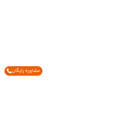
مشاوره رایگان
اطلاعات تماس
02188429005